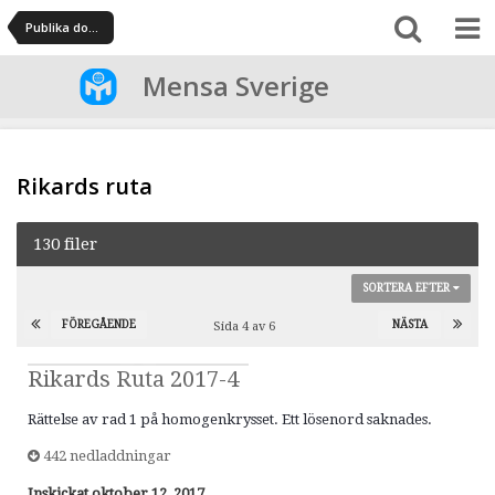
Publika dokument
Mensa Sverige
Rikards ruta
130 filer
SORTERA EFTER
FÖREGÅENDE
NÄSTA
Sida 4 av 6
Rikards Ruta 2017-4
Rättelse av rad 1 på homogenkrysset. Ett lösenord saknades.
442 nedladdningar
Inskickat
oktober 12, 2017